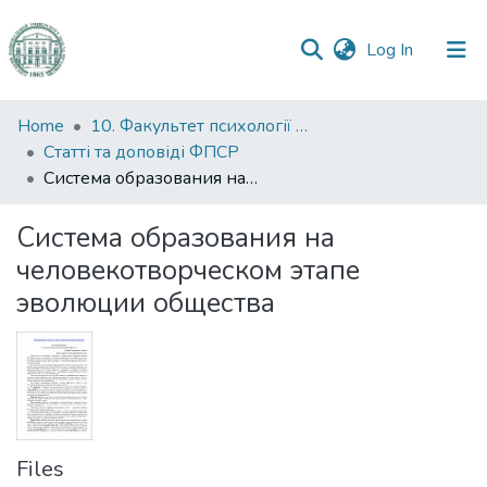
(current)
Log In
Communities
Home
10. Факультет психології та соціальної роботи
&
Статті та доповіді ФПСР
Collections
Система образования на человекотворческом этапе эволюции общества
All of DSpace
Система образования на
человекотворческом этапе
Statistics
эволюции общества
Files