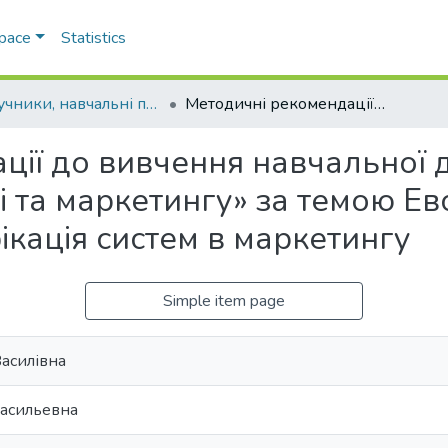
Space
Statistics
Підручники, навчальні посібники та інші науково- та навчально-методичні праці ЕПФ
Методичні рекомендації до вивчення навчальної дисципліни «Теорія систем у менеджменті та маркетингу» за темою Еволюція розвитку теорії систем і класифікація систем в маркетингу
ції до вивчення навчальної 
 та маркетингу» за темою Ев
фікація систем в маркетингу
Simple item page
Василівна
Васильевна