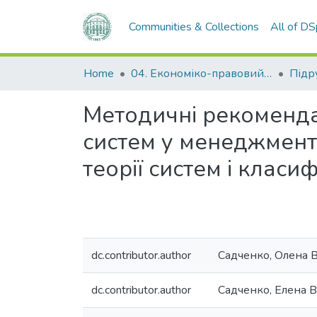
Communities & Collections
All of D
Home
04. Економіко-правовий факультет
Методичні рекоменда
систем у менеджменті
теорії систем і класи
dc.contributor.author
Садченко, Олена 
dc.contributor.author
Садченко, Елена 