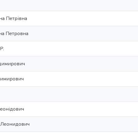
.
на Петрівна
на Петровна
P.
одимирович
димирович
Леонідович
 Леонидович