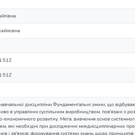
айлівна
хайловна
1:51Z
1:51Z
навчальної дисципліни Фундаментальні зміни, що відбувают
ливо в управлінні суспільним виробництвом, пов'язані з 
о-економічного розвитку. Мета: вивчення основ системного 
м, які необхідні при дослідженні міждисциплінарних проб
ов і зв'язків; формування системи знань щодо принципів та