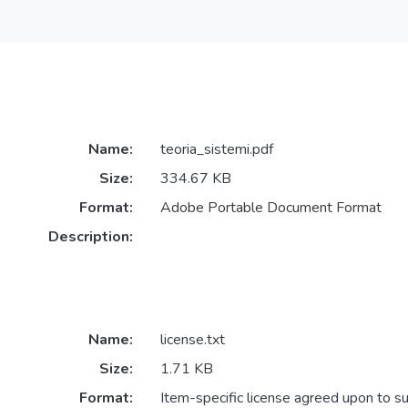
Name:
teoria_sistemi.pdf
Size:
334.67 KB
Format:
Adobe Portable Document Format
Description:
Name:
license.txt
Size:
1.71 KB
Format:
Item-specific license agreed upon to s