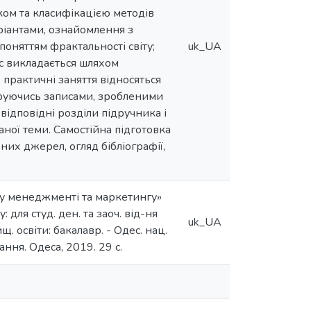
зком та класифікацією методів
аріантами, ознайомлення з
 поняттям фрактальності світу;
uk_UA
с викладається шляхом
 практичні заняття відносяться
еруючись записами, зробленими
відповідні розділи підручника і
ної теми. Самостійна підготовка
них джерел, огляд бібліографії,
 у менеджменті та маркетингу»
 для студ. ден. та заоч. від-ня
uk_UA
щ. освіти: бакалавр. - Одес. нац.
ання. Одеса, 2019. 29 с.