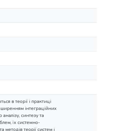
ься в теорії і практиці
розширенням інтеграційних
аналізу, синтезу та
лем, їх системно-
 методів теорії систем і