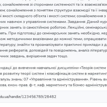
у, ознайомлення зі сторонами системності та їх взаємозв’я
м; ознайомлення з поняттям структури взаємодії та її інв
 якості складного об'єкта і якості системи; ознайомлення з
них навичок з управління системами. Завдання: Даний кур
них занять із самостійною роботою. Лекційні, семінарські,
ять. При підготовці до семінарських занять необхідно, к
 також методичними вказівками до кожної теми, опрацювати 
ературу; знайти та проаналізувати практичні приклади з да
ння рефератів, доповідей та повідомлень, аналіз літератур
чних завдань, вирішення задач тощо.
дації до вивчення навчальної дисципліни «Теорія систем
 розвитку теорії систем і класифікація систем в маркетингу:
 галузь знань: 07 «Управління та адміністрування». Рівень ви
икова, екон.-прав. ф-т, каф. маркетингу та бізнес-адмініструв
u.edu.ua/handle/123456789/28482