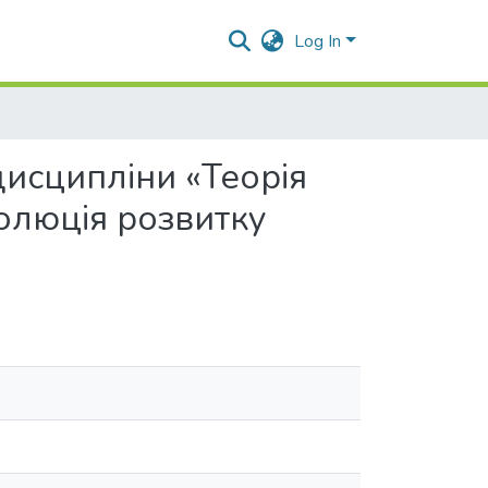
Log In
дисципліни «Теорія
олюція розвитку