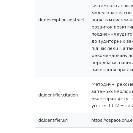
системного аналіз
моделювання систе
dc.description.abstract
поняттям системної
розвиток практич
поєднання аудитор
до аудиторних зан
під час лекції, а
рекомендовану літ
передбачає написа
виконання практи
Методичні рекомен
за темою: Еволюція
dc.identifier.citation
екон.-прав. ф-ту :
ун-т ім. І. І. Мечн
dc.identifier.uri
https://dspace.on