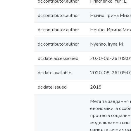
dc.contributor.author
Hrinchenko, Yurii L.
dc.contributor.author
Нєнно, Ірина Мих
dc.contributor.author
Ненно, Ирина Ми
dc.contributor.author
Nyenno, Iryna M.
dc.date.accessioned
2020-08-26T09:0
dc.date.available
2020-08-26T09:0
dc.date.issued
2019
Мета та завдання 
економіки, а особ
процесів соціальн
моделювання систе
синергетичних осн