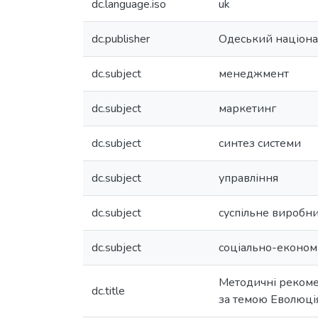
dc.language.iso
uk
dc.publisher
Одеський націонал
dc.subject
менеджмент
dc.subject
маркетинг
dc.subject
синтез системи
dc.subject
управління
dc.subject
суспільне виробн
dc.subject
соціально-економ
Методичні рекомен
dc.title
за темою Еволюція