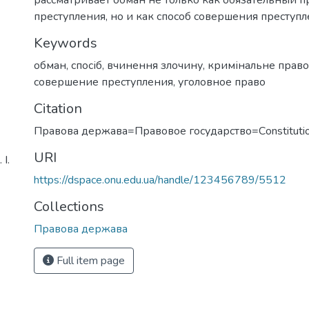
преступления, но и как способ совершения преступл
Keywords
обман
,
спосіб
,
вчинення злочину
,
кримінальне право
совершение преступления
,
уголовное право
Citation
Правова держава=Правовое государство=Сonstitutio
URI
І.
https://dspace.onu.edu.ua/handle/123456789/5512
Collections
Правова держава
Full item page