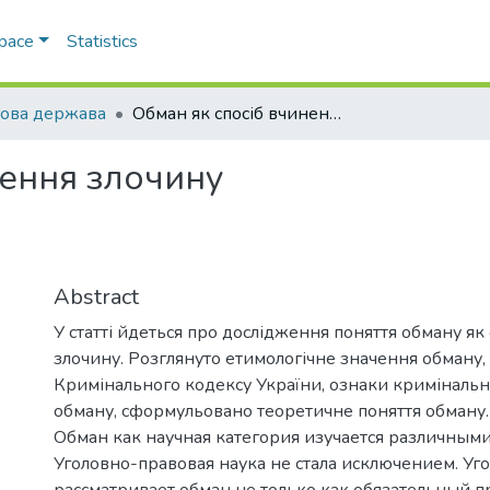
Space
Statistics
ова держава
Обман як спосіб вчинення злочину
нення злочину
Abstract
У статті йдеться про дослідження поняття обману як
злочину. Розглянуто етимологічне значення обману, йо
Кримінального кодексу України, ознаки криміналь
обману, сформульовано теоретичне поняття обману.
Обман как научная категория изучается различными
Уголовно-правовая наука не стала исключением. Уг
рассматривает обман не только как обязательный п