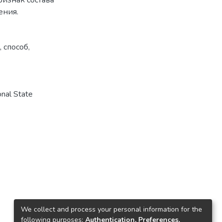
ения.
,
способ
,
nal State
We collect and process your personal information for the
following purposes:
Authentication, Preferences,