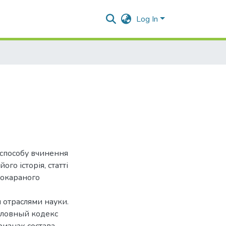
Log In
 способу вчинення
го історія, статті
нокараного
 отраслями науки.
оловный кодекс
ризнак состава