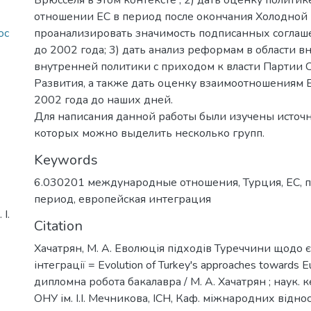
отношении ЕС в период после окончания Холодной 
oc
проанализировать значимость подписанных соглаш
до 2002 года; 3) дать анализ реформам в области в
внутренней политики с приходом к власти Партии 
Развития, а также дать оценку взаимоотношениям Е
2002 года до наших дней.
Для написания данной работы были изучены источн
которых можно выделить несколько групп.
Keywords
6.030201 международные отношения
,
Турция
,
ЕС
,
период
,
европейская интеграция
І.
Citation
Хачатрян, М. А. Еволюція підходів Туреччини щодо 
інтеграції = Evolution of Turkey's approaches towards Eu
дипломна робота бакалавра / М. А. Хачатрян ; наук. кер
ОНУ ім. І.І. Мечникова, ІСН, Каф. міжнародних віднос