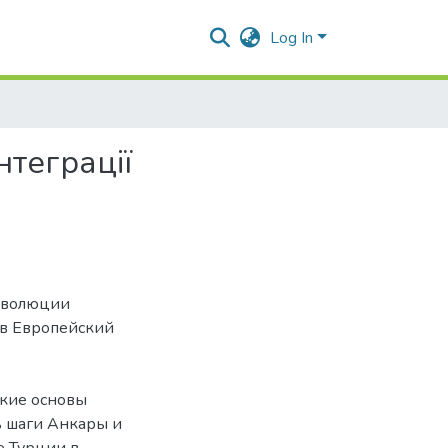
Log In
нтеграції
 эволюции
 в Европейский
ские основы
ь шаги Анкары и
е Турции в