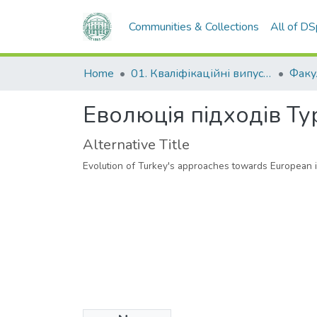
Communities & Collections
All of D
Home
01. Кваліфікаційні випускні роботи здобувачів вищої освіти
Еволюція підходів Ту
Alternative Title
Evolution of Turkey's approaches towards European i