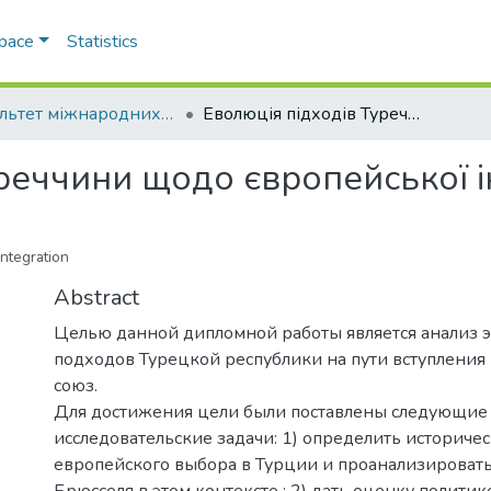
Space
Statistics
Факультет міжнародних відносин, політології та соціології
Еволюція підходів Туреччини щодо європейської інтеграції
реччини щодо європейської і
ntegration
Abstract
Целью данной дипломной работы является анализ
подходов Турецкой республики на пути вступления
союз.
Для достижения цели были поставлены следующие
исследовательские задачи: 1) определить историче
европейского выбора в Турции и проанализироват
Брюсселя в этом контексте ; 2) дать оценку политик