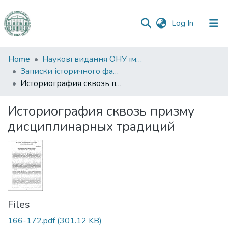
(current)
Log In
Communities
Home
Наукові видання ОНУ імені І. І. Мечникова
&
Записки історичного факультету
Collections
Историография сквозь призму дисциплинарных традиций
All of DSpace
Историография сквозь призму
дисциплинарных традиций
Statistics
Files
166-172.pdf
(301.12 KB)