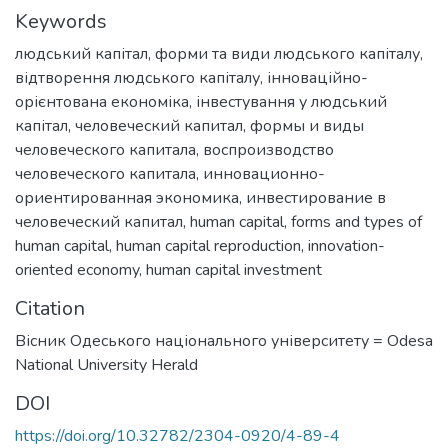
Keywords
людський капітал
,
форми та види людського капіталу
,
відтворення людського капіталу
,
інноваційно-
орієнтована економіка
,
інвестування у людський
капітал
,
человеческий капитал
,
формы и виды
человеческого капитала
,
воспроизводство
человеческого капитала
,
инновационно-
ориентированная экономика
,
инвестирование в
человеческий капитал
,
human capital
,
forms and types of
human capital
,
human capital reproduction
,
innovation-
oriented economy
,
human capital investment
Citation
Вісник Одеського національного університету = Odesa
National University Herald
DOI
https://doi.org/10.32782/2304-0920/4-89-4