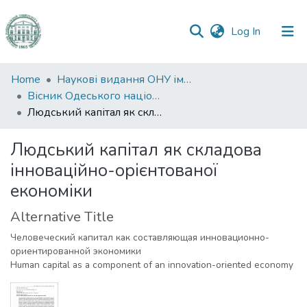
(current)
Log In
Communities
Home
Наукові видання ОНУ імені І. І. Мечникова
&
Вісник Одеського національного університету. Економіка
Collections
Людський капітал як складова інноваційно-орієнтованої економіки
All of DSpace
Людський капітал як складова
інноваційно-орієнтованої
Statistics
економіки
Alternative Title
Человеческий капитал как составляющая инновационно-
ориентированной экономики
Human capital as a component of an innovation-oriented economy