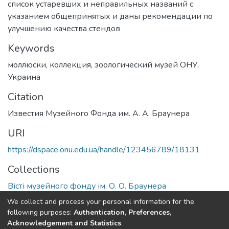
список устаревших и неправильных названий с
указанием общепринятых и даны рекомендации по
улучшению качества стендов
Keywords
моллюски
,
коллекция
,
зоологический музей ОНУ
,
Украина
Citation
Известия Музейного Фонда им. А. А. Браунера
URI
https://dspace.onu.edu.ua/handle/123456789/18131
Collections
Вісті музейного фонду ім. О. О. Браунера
We collect and process your personal information for the
Full item page
following purposes:
Authentication, Preferences,
Acknowledgement and Statistics
.