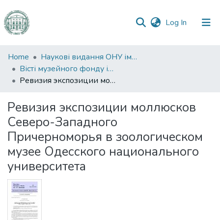
(current)
Log In
Communities
Home
Наукові видання ОНУ імені І. І. Мечникова
&
Вісті музейного фонду ім. О. О. Браунера
Collections
Ревизия экспозиции моллюсков Северо-Западного Причерноморья в зоологическом музее Одесского национального университета
All of DSpace
Ревизия экспозиции моллюсков
Северо-Западного
Statistics
Причерноморья в зоологическом
музее Одесского национального
университета