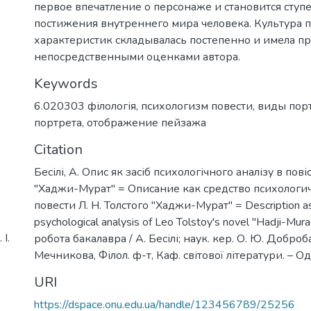
первое впечатление о персонаже и становится ступ
постижения внутреннего мира человека. Культура 
характеристик складывалась постепенно и имела пр
непосредственными оценками автора.
Keywords
6.020303 філологія
,
психологизм повести
,
виды пор
портрета
,
отображение пейзажа
Citation
Бесілі, А. Опис як засіб психологічного аналізу в пові
"Хаджи-Мурат" = Описание как средство психологич
повести Л. Н. Толстого "Хаджи-Мурат" = Description a
psychological analysis of Leo Tolstoy's novel "Hadji-Mu
І.
робота бакалавра / А. Бесілі; наук. кер. О. Ю. Добробаб
Мечникова, Філол. ф-т, Каф. світової літератури. – Оде
URI
https://dspace.onu.edu.ua/handle/123456789/25256