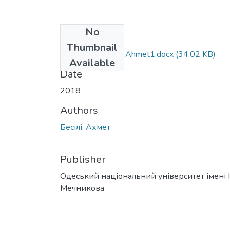
No
Files
Thumbnail
6.020303_Besili_Ahmet1.docx
(34.02 KB)
Available
Date
2018
Authors
Бесілі, Ахмет
Publisher
Одеський національний університет імені І. 
Мечникова