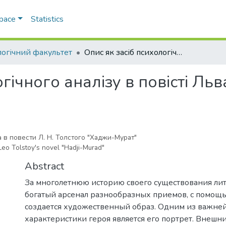
Space
Statistics
логічний факультет
Опис як засіб психологічного аналізу в повісті Льва Толстого "Хаджи-Мурат"
гічного аналізу в повісті Ль
 в повести Л. Н. Толстого "Хаджи-Мурат"
Leo Tolstoy's novel "Hadji-Murad"
Abstract
За многолетнюю историю своего существования ли
богатый арсенал разнообразных приемов, с помощ
создается художественный образ. Одним из важне
характеристики героя является его портрет. Внешн