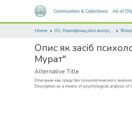
Communities & Collections
All of D
Home
01. Кваліфікаційні випускні роботи здобувачів вищої освіти
Філо
Опис як засіб психоло
Мурат"
Alternative Title
Описание как средство психологического анализа
Description as a means of psychological analysis of 