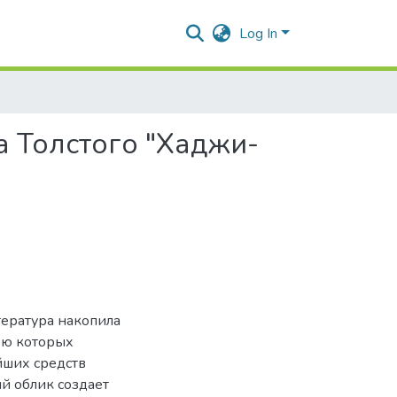
Log In
ва Толстого "Хаджи-
тература накопила
ью которых
йших средств
ий облик создает