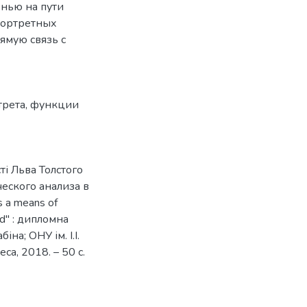
енью на пути
портретных
ямую связь с
трета
,
функции
сті Льва Толстого
еского анализа в
s a means of
rad" : дипломна
іна; ОНУ ім. І.І.
са, 2018. – 50 с.