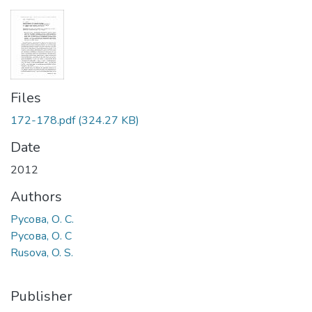
Files
172-178.pdf
(324.27 KB)
Date
2012
Authors
Русова, О. С.
Русова, О. С
Rusova, O. S.
Publisher