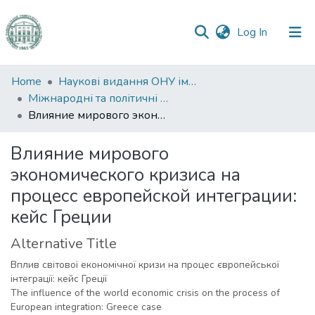
(current)
Log In
Communities
Home
Наукові видання ОНУ імені І. І. Мечникова
&
Міжнародні та політичні дослідження
Collections
Влияние мирового экономического кризиса на процесс европейской интеграции: кейс Греции
All of DSpace
Влияние мирового
экономического кризиса на
Statistics
процесс европейской интеграции:
кейс Греции
Alternative Title
Вплив світової економічної кризи на процес європейської
інтеграції: кейс Греції
The influence of the world economic crisis on the process of
European integration: Greece case