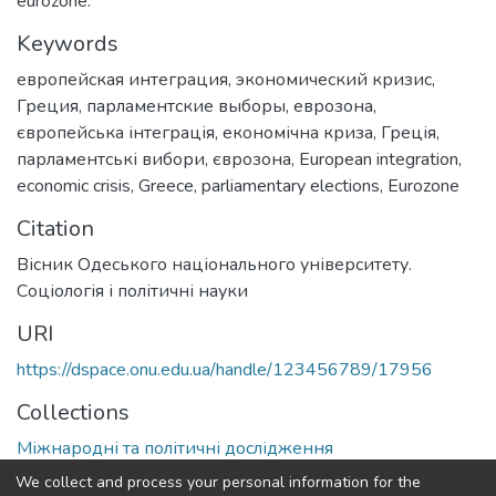
eurozone.
Keywords
европейская интеграция
,
экономический кризис
,
Греция
,
парламентские выборы
,
еврозона
,
європейська інтеграція
,
економічна криза
,
Греція
,
парламентські вибори
,
єврозона
,
European integration
,
economic crisis
,
Greece
,
parliamentary elections
,
Eurozone
Citation
Вісник Одеського національного університету.
Соціологія і політичні науки
URI
https://dspace.onu.edu.ua/handle/123456789/17956
Collections
Міжнародні та політичні дослідження
We collect and process your personal information for the