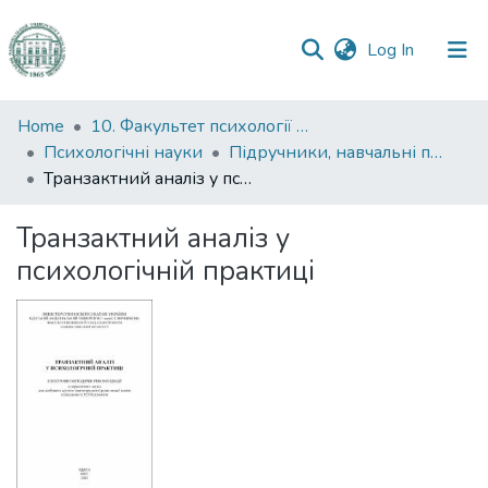
(current)
Log In
Communities
Home
10. Факультет психології та соціальної роботи
&
Психологічні науки
Підручники, навчальні посібники та інші науково- та навчально-методичні праці ФПСР (Психологічні науки)
Collections
Транзактний аналіз у психологічній практиці
All of DSpace
Транзактний аналіз у
психологічній практиці
Statistics