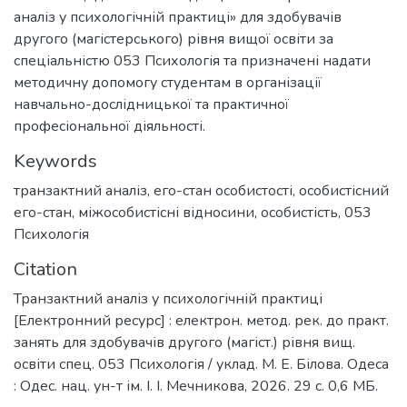
аналіз у психологічній практиці» для здобувачів
другого (магістерського) рівня вищої освіти за
спеціальністю 053 Психологія та призначені надати
методичну допомогу студентам в організації
навчально-дослідницької та практичної
професіональної діяльності.
Keywords
транзактний аналіз
,
его-стан особистості
,
особистісний
его-стан
,
міжособистісні відносини
,
особистість
,
053
Психологія
Citation
Транзактний аналіз у психологічній практиці
[Електронний ресурс] : електрон. метод. рек. до практ.
занять для здобувачів другого (магіст.) рівня вищ.
освіти спец. 053 Психологія / уклад. М. Е. Білова. Одеса
: Одес. нац. ун-т ім. І. І. Мечникова, 2026. 29 с. 0,6 МБ.