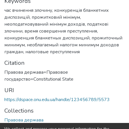
Keywords
час вчинення злочину
,
конкуренція бланкетних
диспозицій
,
прожитковий мінімум
,
неоподатковуваний мінімум доходів
,
податкові
злочини
,
время совершения преступления
,
конкуренция бланкетных диспозиций
,
прожиточный
минимум
,
необлагаемый налогом минимум доходов
граждан
,
налоговые преступления
Citation
Правова держава=Правовое
государство=Сonstitutional State
URI
https://dspace.onu.edu.ua/handle/123456789/5573
Collections
Правова держава
We collect and process your personal information for the