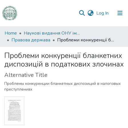
(current)
Log In
Communities
Home
Наукові видання ОНУ імені І. І. Мечникова
&
Правова держава
Проблеми конкуренції бланкетних диспозицій в податкових злочинах
Collections
Проблеми конкуренції бланкетних
All of DSpace
диспозицій в податкових злочинах
Statistics
Alternative Title
Проблемы конкуренции бланкетных диспозиций в налоговых
преступлениях