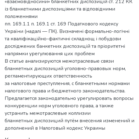
«взаємовідносини» бланкетних диспозицій ст. 212 КК
із бланкетними диспозиціями та відповідними
положеннями
пп. 169.1.1 п. 169.1 ст. 169 Податкового кодексу
України (надалі — ПК). Визначені формально-логічні
та кваліфікаційно-фактичні складнощ і побудови
досліджених банкетних диспозицій та пріоритетні
напрямки урегулювання цих проблем
В статье анализируются межотраслевые связи
бланкетных диспозиций уголовно-правовых норм,
регламентирующих ответственность
за налоговые преступления, с бланкетными нормами
налогового права и бюджетного законодательства.
Предлагается законодательно урегулировать вопросы
конкуренции норм уголовного права, а также
устранить межотраслевые коллизии
бланкетных диспозиций путём внесения изменений и
дополнений в Налоговый кодекс Украины