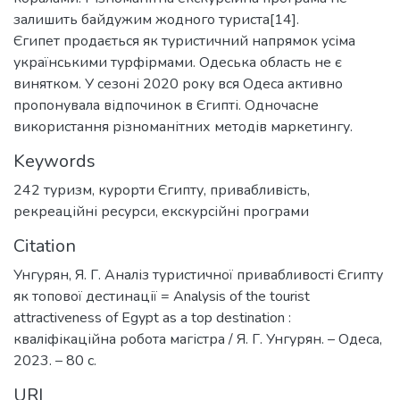
залишить байдужим жодного туриста[14].
Єгипет продається як туристичний напрямок усіма
українськими турфірмами. Одеська область не є
винятком. У сезоні 2020 року вся Одеса активно
пропонувала відпочинок в Єгипті. Одночасне
використання різноманітних методів маркетингу.
Keywords
242 туризм
,
курорти Єгипту
,
привабливість
,
рекреаційні ресурси
,
екскурсійні програми
Citation
Унгурян, Я. Г. Аналіз туристичної привабливості Єгипту
як топової дестинації = Analysis of the tourist
attractiveness of Egypt as a top destination :
кваліфікаційна робота магістра / Я. Г. Унгурян. – Одеса,
2023. – 80 с.
URI