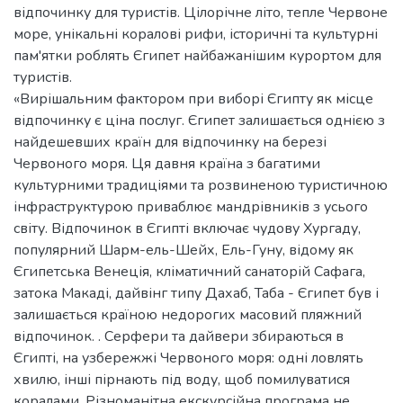
відпочинку для туристів. Цілорічне літо, тепле Червоне
море, унікальні коралові рифи, історичні та культурні
пам'ятки роблять Єгипет найбажанішим курортом для
туристів.
«Вирішальним фактором при виборі Єгипту як місце
відпочинку є ціна послуг. Єгипет залишається однією з
найдешевших країн для відпочинку на березі
Червоного моря. Ця давня країна з багатими
культурними традиціями та розвиненою туристичною
інфраструктурою приваблює мандрівників з усього
світу. Відпочинок в Єгипті включає чудову Хургаду,
популярний Шарм-ель-Шейх, Ель-Гуну, відому як
Єгипетська Венеція, кліматичний санаторій Сафага,
затока Макаді, дайвінг типу Дахаб, Таба - Єгипет був і
залишається країною недорогих масовий пляжний
відпочинок. . Серфери та дайвери збираються в
Єгипті, на узбережжі Червоного моря: одні ловлять
хвилю, інші пірнають під воду, щоб помилуватися
коралами. Різноманітна екскурсійна програма не