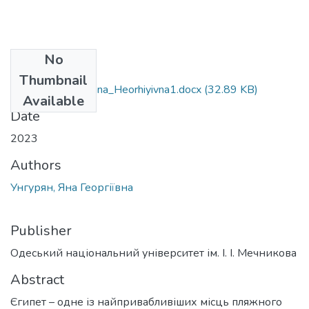
No
Files
Thumbnail
242_Unhuryan_Yana_Heorhiyivna1.docx
(32.89 KB)
Available
Date
2023
Authors
Унгурян, Яна Георгіївна
Publisher
Одеський національний університет ім. І. І. Мечникова
Abstract
Єгипет – одне із найпривабливіших місць пляжного