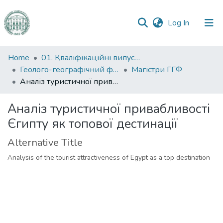
(current)
Log In
Communities
Home
01. Кваліфікаційні випускні роботи здобувачів вищої освіти
&
Геолого-географічний факультет
Магістри ГГФ
Collections
Аналіз туристичної привабливості Єгипту як топової дестинації
All of DSpace
Аналіз туристичної привабливості
Єгипту як топової дестинації
Statistics
Alternative Title
Analysis of the tourist attractiveness of Egypt as a top destination