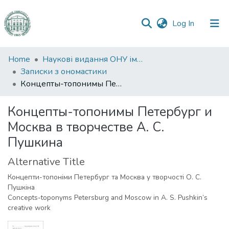
(current)
Log In
Communities
Home
Наукові видання ОНУ імені І. І. Мечникова
&
Записки з ономастики
Collections
Концепты-топонимы Петербург и Москва в творчестве А. С. Пушкина
All of DSpace
Концепты-топонимы Петербург и
Москва в творчестве А. С.
Statistics
Пушкина
Alternative Title
Концепти-топоніми Петербург та Москва у творчості О. С.
Пушкіна
Concepts-toponyms Petersburg and Moscow in A. S. Pushkin’s
creative work