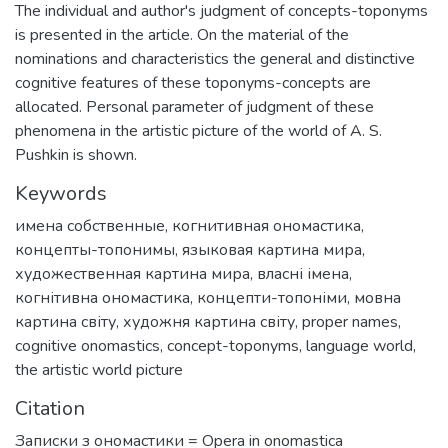
The individual and author's judgment of concepts-toponyms
is presented in the article. On the material of the
nominations and characteristics the general and distinctive
cognitive features of these toponyms-concepts are
allocated. Personal parameter of judgment of these
phenomena in the artistic picture of the world of A. S.
Pushkin is shown.
Keywords
имена собственные
,
когнитивная ономастика
,
концепты-топонимы
,
языковая картина мира
,
художественная картина мира
,
власні імена
,
когнітивна ономастика
,
концепти-топоніми
,
мовна
картина світу
,
художня картина світу
,
proper names
,
cognitive onomastics
,
concept-toponyms
,
language world
,
the artistic world picture
Citation
Записки з ономастики = Opera in onomastica