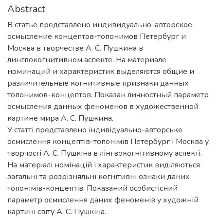
Abstract
В статье представлено индивидуально-авторское
осмысление концептов-топонимов Петербург и
Москва в творчестве А. С. Пушкина в
лингвокогнитивном аспекте. На материале
номинаций и характеристик выделяются общие и
различительные когнитивные признаки данных
топонимов-концептов. Показан личностный параметр
осмысления данных феноменов в художественной
картине мира А. С. Пушкина.
У статті представлено індивідуально-авторське
осмислення концептів-топонімів Петербург і Москва у
творчості А. С. Пушкіна в лінгвокогнітивному аспекті.
На матеріалі номінацій і характеристик виділяються
загальні та розрізняльні когнітивні ознаки даних
топонімів-концептів. Показаний особистісний
параметр осмислення даних феноменів у художній
картині світу А. С. Пушкіна.