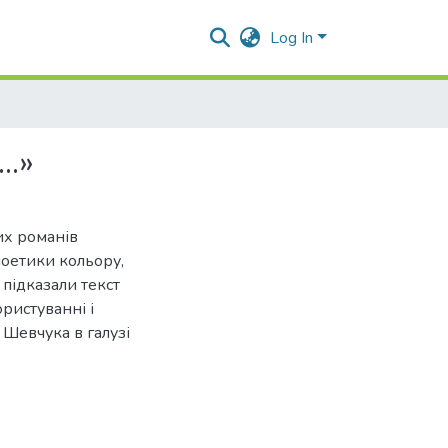
Log In
..»
их романів
поетики кольору,
 підказали текст
ристуванні і
 Шевчука в галузі