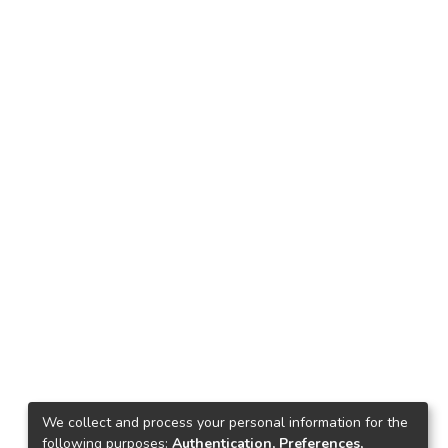
We collect and process your personal information for the
following purposes:
Authentication, Preferences,