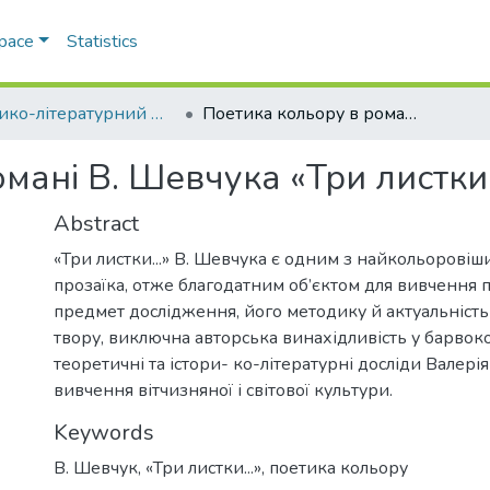
Space
Statistics
Історико-літературний журнал
Поетика кольору в романі В. Шевчука «Три листки...»
мані В. Шевчука «Три листки.
Abstract
«Три листки...» В. Шевчука є одним з найкольоровіш
прозаїка, отже благодатним об’єктом для вивчення 
предмет дослідження, його методику й актуальність
твору, виключна авторська винахідливість у барвоко
теоретичні та істори- ко-літературні досліди Валерія
вивчення вітчизняної і світової культури.
Keywords
В. Шевчук
,
«Три листки...»
,
поетика кольору