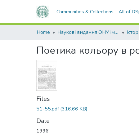
Communities & Collections
All of D
Home
Наукові видання ОНУ імені І. І. Мечникова
Поетика кольору в ро
Files
51-55.pdf
(316.66 KB)
Date
1996