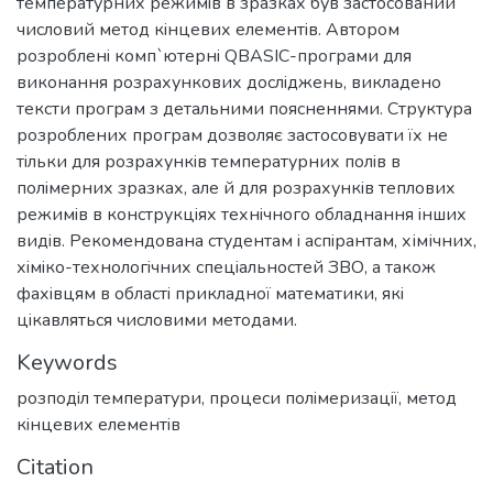
температурних режимiв в зразках був застосований
числовий метод кiнцевих елементiв. Автором
розробленi комп`ютернi QBASIC-програми для
виконання розрахункових дослiджень, викладено
тексти програм з детальними поясненнями. Структура
розроблених програм дозволяє застосовувати їх не
тiльки для розрахункiв температурних полiв в
полiмерних зразках, але й для розрахункiв теплових
режимiв в конструкцiях технiчного обладнання iнших
видiв. Рекомендована студентам i аспiрантам, хімічних,
хiмiко-технологiчних спецiальностей ЗВО, а також
фахiвцям в областi прикладної математики, якi
цiкавляться числовими методами.
Keywords
розподiл температури
,
процеси полiмеризацiï
,
метод
кiнцевих елементiв
Citation