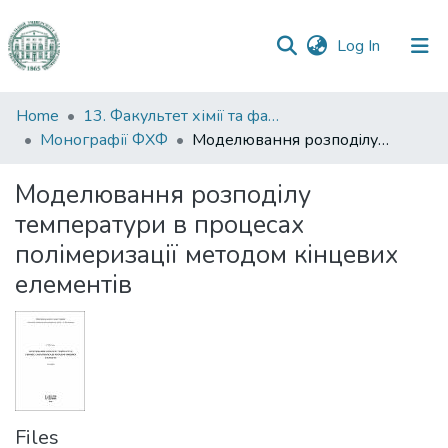
(current)
Log In
Communities
Home
13. Факультет хімії та фармації
&
Монографії ФХФ
Моделювання розподiлу температури в процесах полiмеризацiï методом кiнцевих елементiв
Collections
Моделювання розподiлу
All of DSpace
температури в процесах
полiмеризацiï методом кiнцевих
Statistics
елементiв
Files