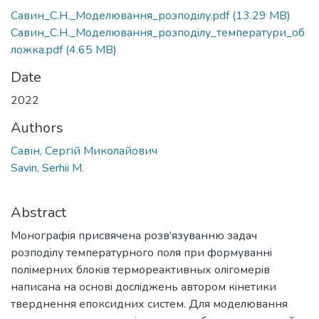
Савин_С.Н._Моделювання_розподiлу.pdf
(13.29 MB)
Савин_С.Н._Моделювання_розподiлу_температури_об
ложка.pdf
(4.65 MB)
Date
2022
Authors
Савін, Сергій Миколайович
Savin, Serhii M.
Abstract
Монографiя присвячена розв’язуванню задач
розподiлу температурного поля при формуваннi
полiмерних блокiв термореактивных олiгомерiв
написана на основi дослiджень автором кiнетики
тверднення епоксидних систем. Для моделювання