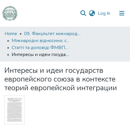
(current)
Log In
Communities
Home
09. Факультет міжнародних відносин, політології та соціології
&
Міжнародні відносини, суспільні комунікації та регіональні студії
Collections
Статті та доповіді ФМВПС (Міжнародні відносини, суспільні комунікації та регіональні студії)
Интересы и идеи государств европейского союза в контексте теорий европейской интеграции
All of DSpace
Интересы и идеи государств
Statistics
европейского союза в контексте
теорий европейской интеграции