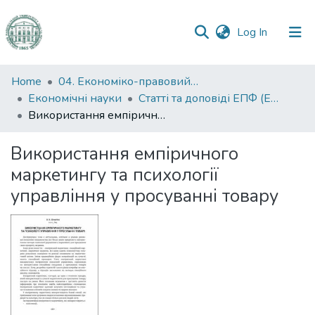
(current)
Log In
Communities
Home
04. Економіко-правовий факультет
&
Економічні науки
Статті та доповіді ЕПФ (Економічні науки)
Collections
Використання емпіричного маркетингу та психології управління у просуванні товару
All of DSpace
Використання емпіричного
маркетингу та психології
Statistics
управління у просуванні товару