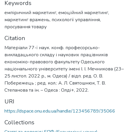
Keywords
емпіричний маркетинг
,
емоційний маркетинг
,
маркетинг вражень
,
психології управління
,
просування товару
Citation
Матеріали 77-ї наук. конф. професорсько-
викладацького складу і наукових працівників
економіко-правового факультету Одеського
національного університету імені І. І. Мечникова (23–
25 листоп. 2022 р., м. Одеса) / відп. ред. О. В.
Побережець ; ред. кол.: А. Л. Святошнюк, Т. В.
Степанова та ін. – Одеса : Олді+, 2022.
URI
https://dspace.onu.edu.ua/handle/123456789/35066
Collections