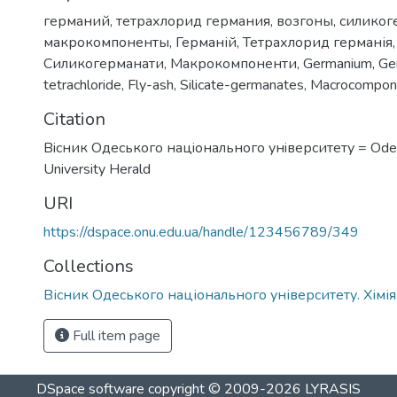
германий
,
тетрахлорид германия
,
возгоны
,
силиког
макрокомпоненты
,
Германій
,
Тетрахлорид германія
Силикогерманати
,
Макрокомпоненти
,
Germanium
,
Ge
tetrachloride
,
Fly-ash
,
Silicate-germanates
,
Macrocompon
Citation
Вiсник Одеського нацiонального унiверситету = Odes
University Herald
URI
https://dspace.onu.edu.ua/handle/123456789/349
Collections
Вісник Одеського національного університету. Хімія
Full item page
DSpace software
copyright © 2009-2026
LYRASIS