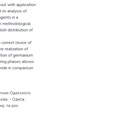
out with application
 on analysis of
gents in a
ven methodological
ish distribution of
 correct choice of
e realization of
lation of germanium
ring phases allows
oride in comparison
стник Одесского
ва. - Одеса :
кр. та рос.