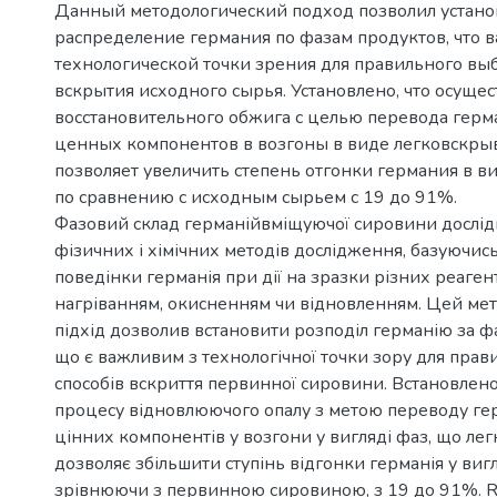
Данный методологический подход позволил устано
распределение германия по фазам продуктов, что в
технологической точки зрения для правильного вы
вскрытия исходного сырья. Установлено, что осуще
восстановительного обжига с целью перевода герм
ценных компонентов в возгоны в виде легковскр
позволяет увеличить степень отгонки германия в в
по сравнению с исходным сырьем с 19 до 91%.
Фазовий склад германійвміщуючої сировини дослід
фізичних і хімічних методів дослідження, базуючис
поведінки германія при дії на зразки різних реагент
нагріванням, окисненням чи відновленням. Цей ме
підхід дозволив встановити розподіл германію за ф
що є важливим з технологічної точки зору для прав
способів вскриття первинної сировини. Встановлен
процесу відновлюючого опалу з метою переводу гер
цінних компонентів у возгони у вигляді фаз, що лег
дозволяє збільшити ступінь відгонки германія у виг
зрівнюючи з первинною сировиною, з 19 до 91%. Re