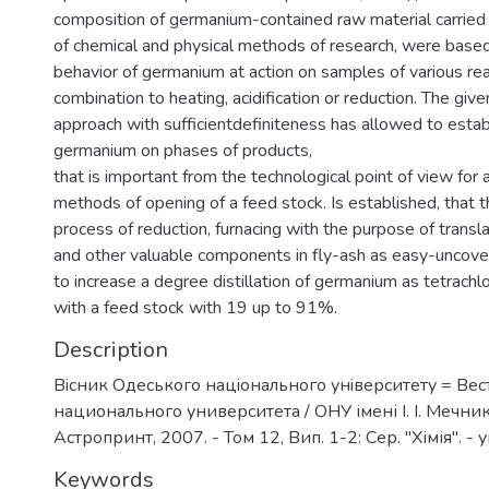
composition of germanium-contained raw material carried 
of chemical and physical methods of research, were based
behavior of germanium at action on samples of various rea
combination to heating, acidification or reduction. The gi
approach with sufficientdefiniteness has allowed to establ
germanium on phases of products,
that is important from the technological point of view for a
methods of opening of a feed stock. Is established, that th
process of reduction, furnacing with the purpose of trans
and other valuable components in fly-ash as easy-uncove
to increase a degree distillation of germanium as tetrachl
with a feed stock with 19 up to 91%.
Description
Вiсник Одеського нацiонального унiверситету = Ве
национального университета / ОНУ імені І. І. Мечнико
Астропринт, 2007. - Том 12, Вип. 1-2: Сер. "Хімія". - у
Keywords