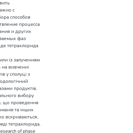
вить
ажно с
бора способов
ствление процесса
ания и других
ываемых фаз
иде тетрахлорида
или із залученням
ь на вивченні
ів у сполуці з
тодологічний
азами продуктів,
ильного вибору
о, що проведення
манія та інших
ко вскриваються,
ляді тетрахлорида,
search of phase