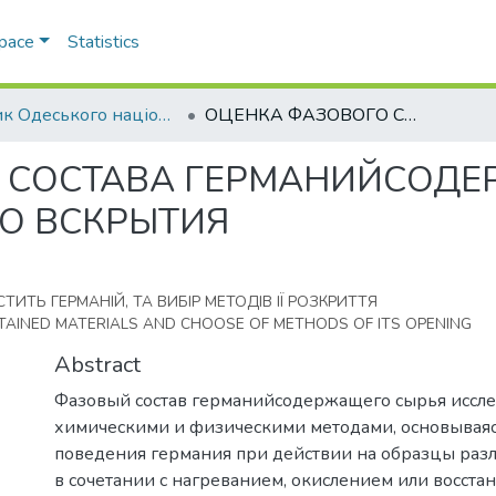
Space
Statistics
Вісник Одеського національного університету. Хімія
ОЦЕНКА ФАЗОВОГО СОСТАВА ГЕРМАНИЙСОДЕРЖАЩЕГО СЫРЬЯ И ВЫБОР МЕТОДОВ ЕГО ВСКРЫТИЯ
 СОСТАВА ГЕРМАНИЙСОДЕ
ГО ВСКРЫТИЯ
ИТЬ ГЕРМАНІЙ, ТА ВИБІР МЕТОДІВ ІЇ РОЗКРИТТЯ
AINED MATERIALS AND CHOOSE OF METHODS OF ITS OPENING
Abstract
Фазовый состав германийсодержащего сырья иссл
химическими и физическими методами, основываяс
поведения германия при действии на образцы раз
в сочетании с нагреванием, окислением или восста