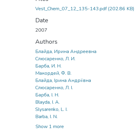
Vest_Chem_07_12_135-143.pdf
(202.86 KB)
Date
2007
Authors
Блайда, Ирина Андреевна
Слюсаренко, Л. И.
Барба, И. Н.
Макордей, Ф. В.
Блайда, Ірина Андріївна
Слюсаренко, Л. І.
Барба, І. Н.
Blayda, I. A.
Slysarenko, L. I.
Barba, I. N.
Show 1 more