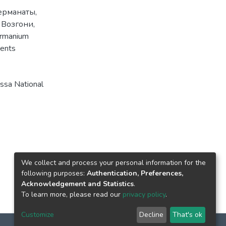
ерманаты
,
,
Возгони
,
rmanium
ents
sa National
We collect and process your personal information for the
following purposes:
Authentication, Preferences,
Acknowledgement and Statistics
.
To learn more, please read our
privacy policy
.
Customize
Decline
That's ok