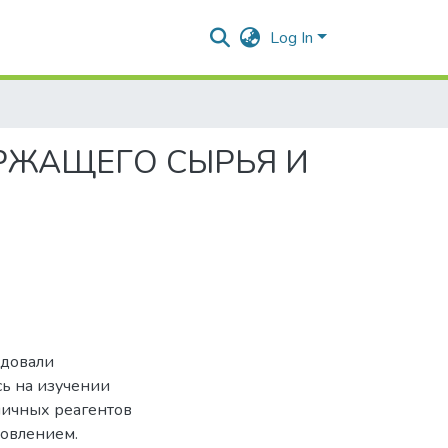
Log In
РЖАЩЕГО СЫРЬЯ И
едовали
ь на изучении
личных реагентов
новлением.