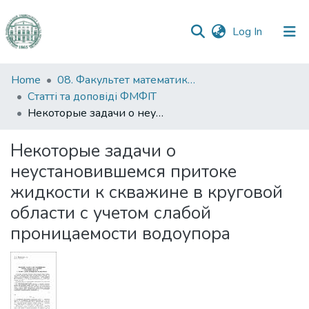
(current)
Log In
Communities
Home
08. Факультет математики, фізики та інформаційних технологій
&
Статті та доповіді ФМФІТ
Collections
Некоторые задачи о неустановившемся притоке жидкости к скважине в круговой области с учетом слабой проницаемости водоупора
All of DSpace
Некоторые задачи о
неустановившемся притоке
Statistics
жидкости к скважине в круговой
области с учетом слабой
проницаемости водоупора