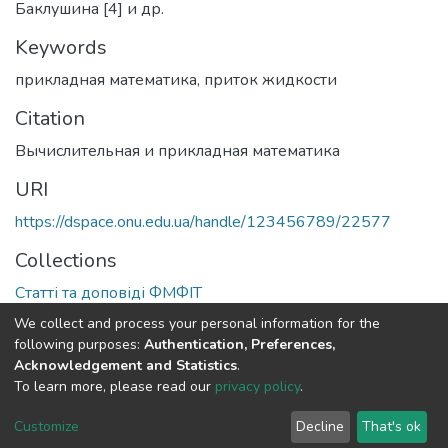
Баклушина [4] и др.
Keywords
прикладная математика
,
приток жидкости
Citation
Вычислительная и прикладная математика
URI
https://dspace.onu.edu.ua/handle/123456789/22577
Collections
Статті та доповіді ФМФІТ
We collect and process your personal information for the
Full item page
following purposes:
Authentication, Preferences,
Acknowledgement and Statistics
.
To learn more, please read our
privacy policy
.
DSpace software
copyright © 2009-2026
LYRASIS
Cookie
Privacy
End User
Send
Customize
Decline
That's ok
settings
policy
Agreement
Feedback