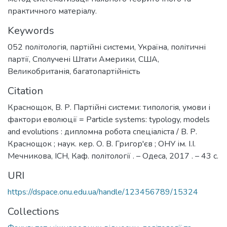
практичного матеріалу.
Keywords
052 політологія
,
партійні системи
,
Україна
,
політичні
партії
,
Сполучені Штати Америки
,
США
,
Великобританія
,
багатопартійність
Citation
Краснощок, В. Р. Партійні системи: типологія, умови і
фактори еволюції = Particle systems: typology, models
and evolutions : дипломна робота спеціаліста / В. Р.
Краснощок ; наук. кер. О. В. Григор'єв ; ОНУ ім. І.І.
Мечникова, ІСН, Каф. політології . – Одеса, 2017 . – 43 с.
URI
https://dspace.onu.edu.ua/handle/123456789/15324
Collections