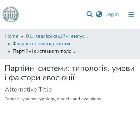
(current)
Log In
Communities
Home
01. Кваліфікаційні випускні роботи здобувачів вищої освіти
&
Факультет міжнародних відносин, політології та соціології
Collections
Партійні системи: типологія, умови і фактори еволюції
All of DSpace
Партійні системи: типологія, умови
і фактори еволюції
Statistics
Alternative Title
Particle systems: typology, models and evolutions