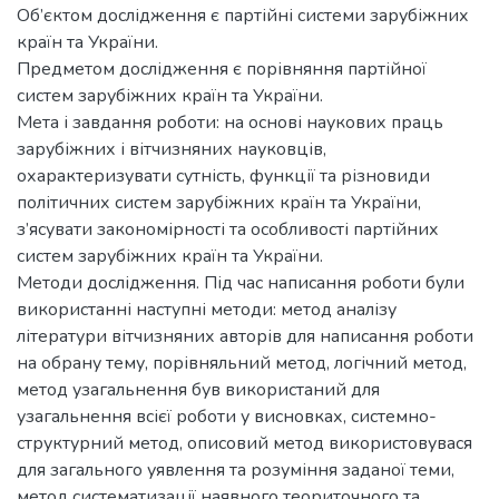
Об’єктом дослідження є партійні системи зарубіжних
країн та України.
Предметом дослідження є порівняння партійної
систем зарубіжних країн та України.
Мета і завдання роботи: на основі наукових праць
зарубіжних і вітчизняних науковців,
охарактеризувати сутність, функції та різновиди
політичних систем зарубіжних країн та України,
з’ясувати закономірності та особливості партійних
систем зарубіжних країн та України.
Методи дослідження. Під час написання роботи були
використанні наступні методи: метод аналізу
літератури вітчизняних авторів для написання роботи
на обрану тему, порівняльний метод, логічний метод,
метод узагальнення був використаний для
узагальнення всієї роботи у висновках, системно-
структурний метод, описовий метод використовувася
для загального уявлення та розуміння заданої теми,
метод систематизації наявного теориточного та