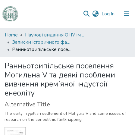
(current)
Log In
Communities
Home
Наукові видання ОНУ імені І. І. Мечникова
&
Записки історичного факультету
Collections
Ранньотрипільське поселення Могильна V та деякі проблеми вивчення крем’яної індустрії енеоліту
All of DSpace
Ранньотрипільське поселення
Могильна V та деякі проблеми
Statistics
вивчення крем’яної індустрії
енеоліту
Alternative Title
The early Trypillian settlement of Mohylna V and some issues of
research on the aeneolithic flintknapping