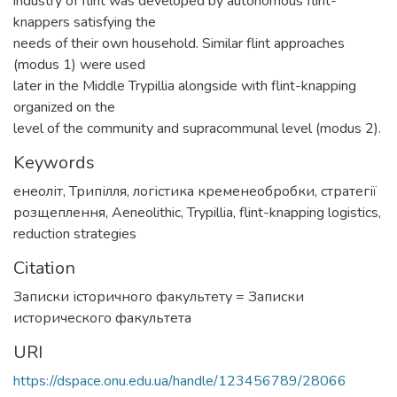
industry of flint was developed by autonomous flint-
knappers satisfying the
needs of their own household. Similar flint approaches
(modus 1) were used
later in the Middle Trypillia alongside with flint-knapping
organized on the
level of the community and supracommunal level (modus 2).
Keywords
енеоліт
,
Трипілля
,
логістика кременеобробки
,
стратегії
розщеплення
,
Aeneolithic
,
Trypillia
,
flint-knapping logistics
,
reduction strategies
Citation
Записки історичного факультету = Записки
исторического факультета
URI
https://dspace.onu.edu.ua/handle/123456789/28066