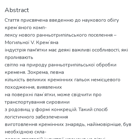
Abstract
Стаття присвячена введенню до наукового обігу
кремʼяного комп-
лексу нового ранньотрипільського поселення –
Могильної V. Кремʼяна
індустрія пам'ятки має деякі важливі особливості, які
проливають
світло на природу ранньотрипільської обробки
кременя. Зокрема, певна
кількість великих кремінних гальок немісцевого
походження, виявлених
на поверхні памʼятки, може свідчити про
транспортування сировини
з родовищ у формі конкрецій. Такий спосіб
логістичного забезпечення
виготовлення кремінних знарядь, найімовірніше, був
необхідною скла-