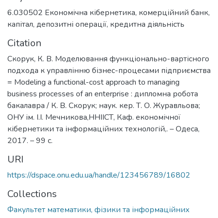
6.030502 Економічна кібернетика
,
комерційний банк
,
капітал
,
депозитні операції
,
кредитна діяльність
Citation
Скорук, К. В. Моделювання функціонально-вартісного
подхода к управлінню бізнес-процесами підприємства
= Modeling a functional-cost approach to managing
business processes of an enterprise : дипломна робота
бакалавра / К. В. Скорук; наук. кер. Т. О. Журавльова;
ОНУ ім. І.І. Мечникова,ННІІСТ, Каф. економічної
кібернетики та інформаційних технологій,. – Одеса,
2017. – 99 с.
URI
https://dspace.onu.edu.ua/handle/123456789/16802
Collections
Факультет математики, фізики та інформаційних