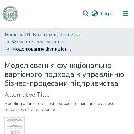
(current)
Log In
Communities
Home
01. Кваліфікаційні випускні роботи здобувачів вищої освіти
&
Факультет математики, фізики та інформаційних технологій
Collections
Моделювання функціонально-вартісного подхода к управлінню бізнес-процесами підприємства
All of DSpace
Моделювання функціонально-
вартісного подхода к управлінню
Statistics
бізнес-процесами підприємства
Alternative Title
Modeling a functional-cost approach to managing business
processes of an enterprise