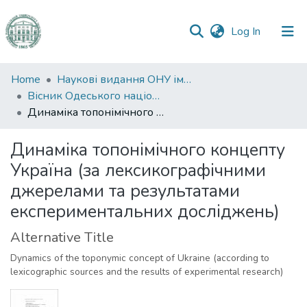
(current)
Log In
Communities
Home
Наукові видання ОНУ імені І. І. Мечникова
&
Вісник Одеського національного університету. Філологія
Collections
Динаміка топонімічного концепту Україна (за лексикографічними джерелами та результатами експериментальних досліджень)
All of DSpace
Динаміка топонімічного концепту
Україна (за лексикографічними
Statistics
джерелами та результатами
експериментальних досліджень)
Alternative Title
Dynamics of the toponymic concept of Ukraine (according to
lexicographic sources and the results of experimental research)