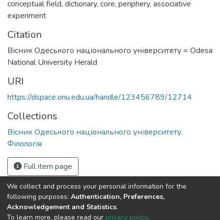
conceptual field
,
dictionary
,
core
,
periphery
,
associative
experiment
Citation
Вісник Одеського національного університету = Odesa
National University Herald
URI
https://dspace.onu.edu.ua/handle/123456789/12714
Collections
Вісник Одеського національного університету.
Філологія
Full item page
We collect and process your personal information for the
following purposes:
Authentication, Preferences,
Acknowledgement and Statistics
.
To learn more, please read our
privacy policy
.