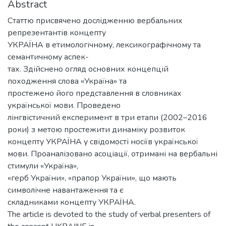
Abstract
Статтю присвячено дослідженню вербальних
репрезентантів концепту
УКРАЇНА в етимологічному, лексикографічному та
семантичному аспек-
тах. Здійснено огляд основних концепцій
походження слова «Україна» та
простежено його представлення в словниках
української мови. Проведено
лінгвістичний експеримент в три етапи (2002–2016
роки) з метою простежити динаміку розвиток
концепту УКРАЇНА у свідомості носіїв української
мови. Проаналізовано асоціації, отримані на вербальні
стимули «Україна»,
«герб України», «прапор України», що мають
символічне навантаження та є
складниками концепту УКРАЇНА.
The article is devoted to the study of verbal presenters of