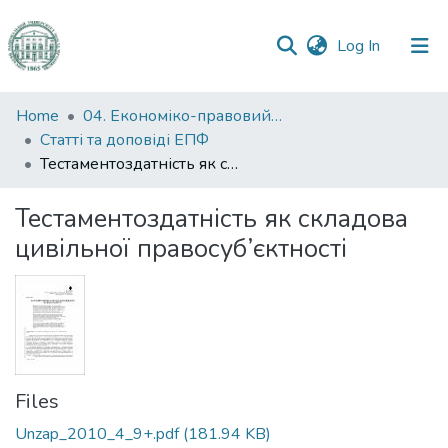
(current)
Log In
Communities
Home
04. Економіко-правовий факультет
&
Статті та доповіді ЕПФ
Collections
Тестаментоздатність як складова цивільної правосуб’єктності
All of DSpace
Тестаментоздатність як складова
цивільної правосуб’єктності
Statistics
Files
Unzap_2010_4_9+.pdf
(181.94 KB)