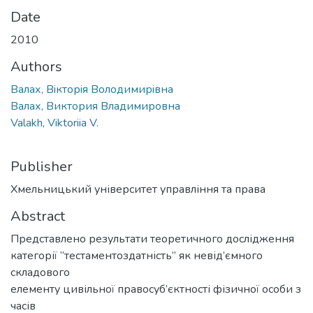
Date
2010
Authors
Валах, Вiкторiя Володимирiвна
Валах, Виктория Владимировна
Valakh, Viktoriia V.
Publisher
Хмельницький університет управління та права
Abstract
Представлено результати теоретичного дослідження
категорії “тестаментоздатність” як невід’ємного
складового
елементу цивільної правосуб’єктності фізичної особи з
часів