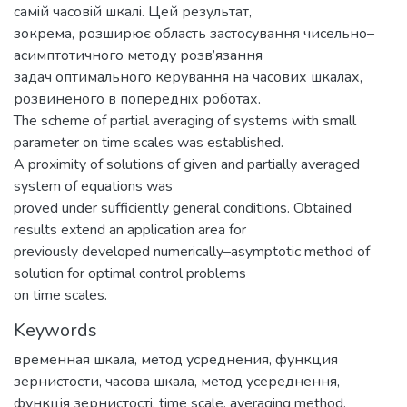
самiй часовiй шкалi. Цей результат,
зокрема, розширює область застосування чисельно–
асимптотичного методу розв’язання
задач оптимального керування на часових шкалах,
розвиненого в попереднiх роботах.
The scheme of partial averaging of systems with small
parameter on time scales was established.
A proximity of solutions of given and partially averaged
system of equations was
proved under sufficiently general conditions. Obtained
results extend an application area for
previously developed numerically–asymptotic method of
solution for optimal control problems
on time scales.
Keywords
временная шкала
,
метод усреднения
,
функция
зернистости
,
часова шкала
,
метод усереднення
,
функцiя зернистостi
,
time scale
,
averaging method
,