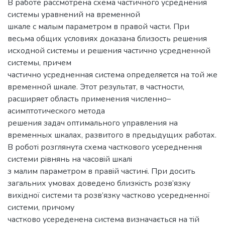
В работе рассмотрена схема частичного усреднения
системы уравнений на временной
шкале с малым параметром в правой части. При
весьма общих условиях доказана близость решения
исходной системы и решения частично усредненной
системы, причем
частично усредненная система определяется на той же
временной шкале. Этот результат, в частности,
расширяет область применения численно–
асимптотического метода
решения задач оптимального управления на
временных шкалах, развитого в предыдущих работах.
В роботi розглянута схема часткового усереднення
системи рiвнянь на часовiй шкалi
з малим параметром в правiй частинi. При досить
загальних умовах доведено близкiсть розв’язку
вихiдної системи та розв’язку частково усередненної
системи, причому
частково усереденена система визначається на тiй