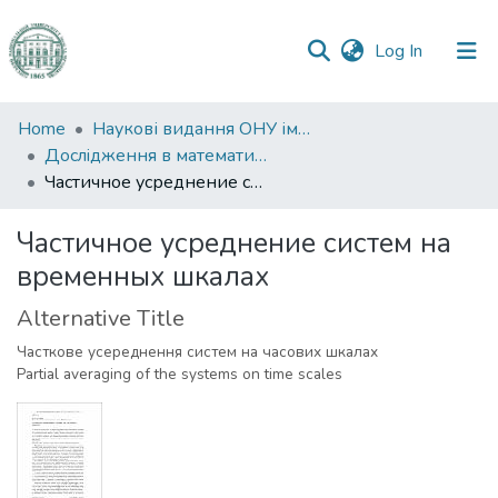
(current)
Log In
Communities
Home
Наукові видання ОНУ імені І. І. Мечникова
&
Дослiдження в математицi i механiцi
Collections
Частичное усреднение систем на временных шкалах
All of DSpace
Частичное усреднение систем на
временных шкалах
Statistics
Alternative Title
Часткове усереднення систем на часових шкалах
Partial averaging of the systems on time scales