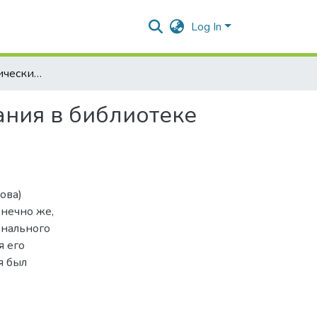
Log In
Одесские периодические и продолжающиеся издания в библиотеке графа А. Г. Строганова
ния в библиотеке
ова)
онечно же,
онального
я его
я был