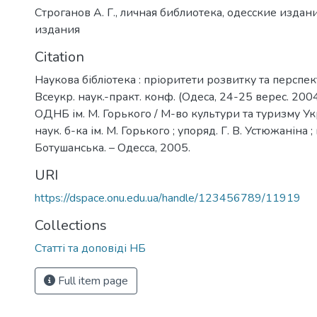
Строганов А. Г.
,
личная библиотека
,
одесские издан
издания
Citation
Наукова бібліотека : пріоритети розвитку та перспек
Всеукр. наук.-практ. конф. (Одеса, 24-25 верес. 2004 
ОДНБ ім. М. Горького / М-во культури та туризму Ук
наук. б-ка ім. М. Горького ; упоряд. Г. В. Устюжаніна ; 
Ботушанська. – Одесса, 2005.
URI
https://dspace.onu.edu.ua/handle/123456789/11919
Collections
Статті та доповіді НБ
Full item page