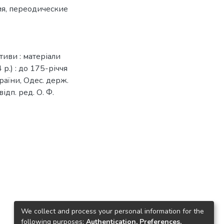
ия
,
переодические
тиви : матеріали
р.) : до 175-річчя
раїни, Одес. держ.
відп. ред. О. Ф.
We collect and process your personal information for the
following purposes:
Authentication, Preferences,