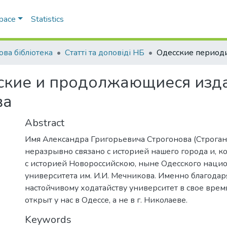
Space
Statistics
ова бібліотека
Статті та доповіді НБ
ские и продолжающиеся изда
ва
Abstract
Имя Александра Григорьевича Строгонова (Строган
неразрывно связано с историей нашего города и, к
с историей Новороссийскою, ныне Одесского наци
университета им. И.И. Мечникова. Именно благодар
настойчивому ходатайству университет в свое врем
открыт у нас в Одессе, а не в г. Николаеве.
Keywords