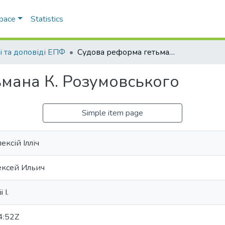
Space
Statistics
і та доповіді ЕПФ
Судова реформа гетьмана К. Розумовського
мана К. Розумовського
Simple item page
ксій Ілліч
ексей Ильич
 I.
4:52Z