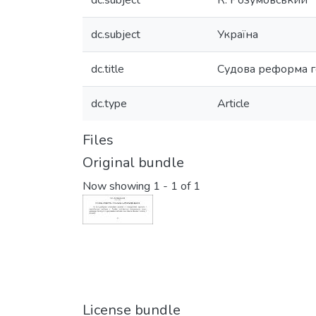
dc.subject
К. Розумовський
dc.subject
Україна
dc.title
Судова реформа г
dc.type
Article
Files
Original bundle
Now showing
1 - 1 of 1
License bundle