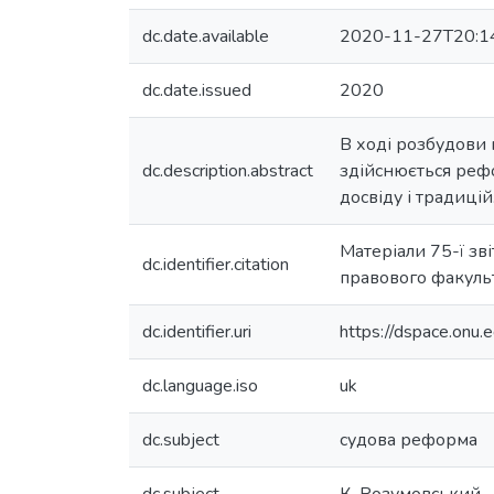
dc.date.available
2020-11-27T20:1
dc.date.issued
2020
В ході розбудови 
dc.description.abstract
здійснюється рефо
досвіду і традицій
Матеріали 75-ї зв
dc.identifier.citation
правового факульте
dc.identifier.uri
https://dspace.on
dc.language.iso
uk
dc.subject
судова реформа