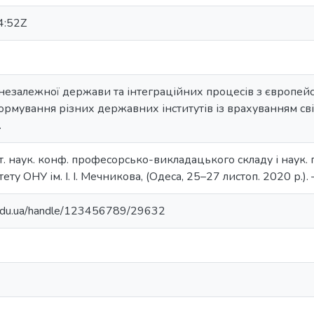
4:52Z
незалежної держави та інтеграційних процесів з європейс
рмування різних державних інститутів із врахуванням сві
.
іт. наук. конф. професорсько-викладацького складу і наук.
ту ОНУ ім. І. І. Мечникова, (Одеса, 25–27 листоп. 2020 р.). 
u.edu.ua/handle/123456789/29632