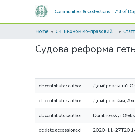
Communities & Collections
All of D
Home
04. Економіко-правовий факультет
Статт
Судова реформа геть
dc.contributor.author
Домбровський, Оле
dc.contributor.author
Домбровский, Ал
dc.contributor.author
Dombrovskyi, Oleksii
dc.date.accessioned
2020-11-27T20:1