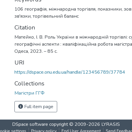
106 географія
,
міжнародна торгівля
,
показники
,
зов
зв'язки
,
торгівельний баланс
Citation
Матейко, І. В. Роль України в міжнародній торгівлі: с
географічні аспекти : кваліфікаційна робота магістра /
Одеса, 2023. – 85 с.
URI
https://dspace.onu.edu.ua/handle/123456789/37784
Collections
Магістри ГГФ
Full item page
DSpace software
copyright © 2009-2026
LYRASIS
ookie settings
Privacy policy
End User Agreement
Send Feedba