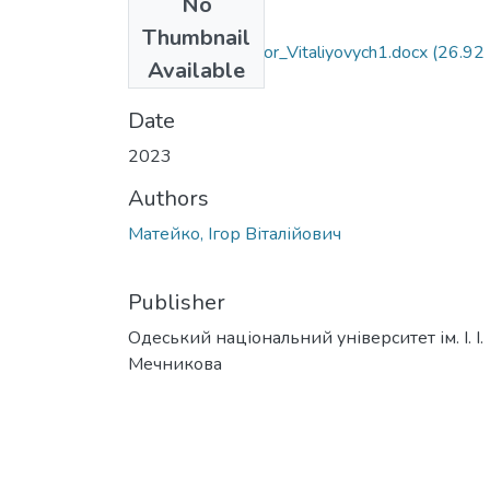
No
Files
Thumbnail
106_Mateyko_ Ihor_Vitaliyovych1.docx
(26.92
Available
KB)
Date
2023
Authors
Матейко, Ігор Віталійович
Publisher
Одеський національний університет ім. І. І.
Мечникова