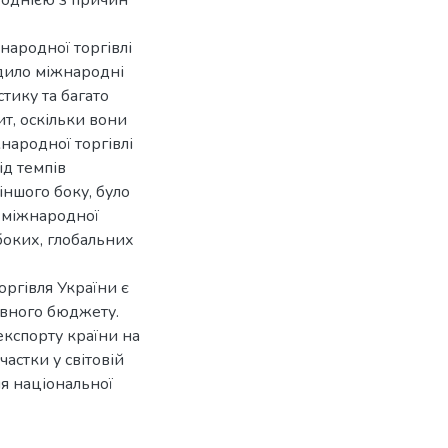
жнародної торгівлі
дило міжнародні
стику та багато
ит, оскільки вони
народної торгівлі
д темпів
іншого боку, було
 міжнародної
боких, глобальних
оргівля України є
авного бюджету.
експорту країни на
частки у світовій
я національної