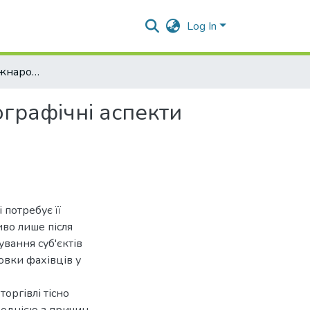
Log In
Роль України в міжнародній торгівлі: суспільно-географічні аспекти
ографічні аспекти
 потребує її
иво лише після
вання суб'єктів
овки фахівців у
торгівлі тісно
є однією з причин