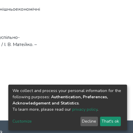
нішньоекономічні
успільно-
 І. В. Матейко. –
We collect and process your personal information for the
following purposes:
Authentication, Preferences,
Acknowledgement and Statistics
.
To learn more, please read our
privacy policy
.
Customize
Decline
That's ok
ck