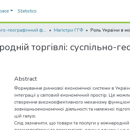
Space
Statistics
Геолого-географічний факультет
Магістри ГГФ
родній торгівлі: суспільно-ге
Abstract
Формування ринкової економічної системи в Україні
інтеграції у світовий економічний простір. Це можл
створення високоефективного механізму функціону
зовнішньоекономічної діяльності та належної підгот
цій галузі.
Слід зазначити, що товари та послуги у міжнародній 
взаємопов'язані та взаємодіють один з одним, і це 