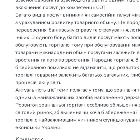
включення послуг до компетенції СОТ.
Багато видів послуг виникли як самостійні галузі мі
з урахуванням розвитку товарного обміну. Це поро
перевезення, банківську справу та страхування, логі
інших. З одного боку, багато видів послуг мають поп
обслуговують торгівлю, тому при обслуговуванні між
товарами міжнародний обмін послугами залежить ві
зростання та потоків зростання. Народна торгівля. З 
б серйозною помилкою не відзначити, що розвиток
торгівлі товарами залежить багатьох загальних, гли
процесів, які у світі.
Актуальність цієї теми полягає у тому, що зовнішня т
одним із найважливіших засобів наповнення держ
Розвиток зовнішньої торгівлі, особливо збільшення 
світовий ринок, збільшення чи хоча б збереження її 
торгівлі є найважливішим чинником функціонуванн
економіки України.
Keywords