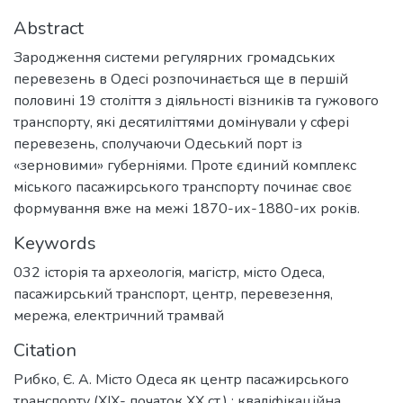
Abstract
Зародження системи регулярних громадських
перевезень в Одесі розпочинається ще в першій
половині 19 століття з діяльності візників та гужового
транспорту, які десятиліттями домінували у сфері
перевезень, сполучаючи Одеський порт із
«зерновими» губерніями. Проте єдиний комплекс
міського пасажирського транспорту починає своє
формування вже на межі 1870-их-1880-их років.
Keywords
032 історія та археологія
,
магістр
,
місто Одеса
,
пасажирський транспорт
,
центр
,
перевезення
,
мережа
,
електричний трамвай
Citation
Рибко, Є. А. Місто Одеса як центр пасажирського
транспорту (XIX- початок XX ст.) : кваліфікаційна