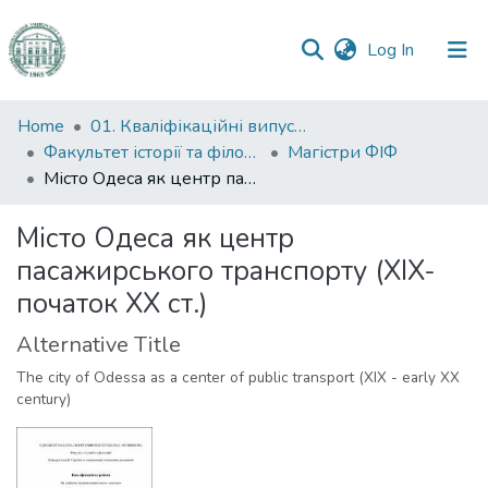
(current)
Log In
Communities
Home
01. Кваліфікаційні випускні роботи здобувачів вищої освіти
&
Факультет історії та філософії
Магістри ФІФ
Collections
Місто Одеса як центр пасажирського транспорту (XIX- початок XX ст.)
All of DSpace
Місто Одеса як центр
пасажирського транспорту (XIX-
Statistics
початок XX ст.)
Alternative Title
The city of Odessa as a center of public transport (XIX - early XX
century)