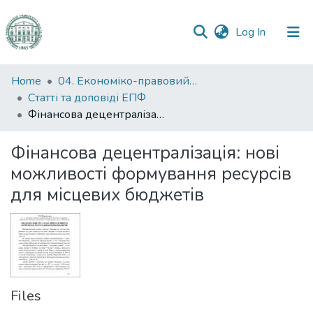
(current)
Log In
Communities
Home
04. Економіко-правовий факультет
&
Статті та доповіді ЕПФ
Collections
Фінансова децентралізація: нові можливості формування ресурсів для місцевих бюджетів
All of DSpace
Фінансова децентралізація: нові
можливості формування ресурсів
Statistics
для місцевих бюджетів
Files