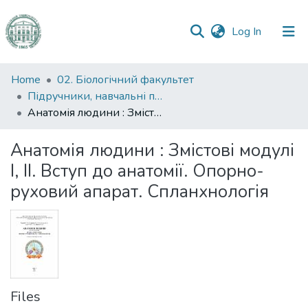
(current)
Log In
Communities
Home
02. Біологічний факультет
&
Підручники, навчальні посібники та інші науково- та навчально-методичні праці БФ
Collections
Анатомія людини : Змістові модулі І, ІІ. Вступ до анатомії. Опорно-руховий апарат. Спланхнологія
All of DSpace
Анатомія людини : Змістові модулі
І, ІІ. Вступ до анатомії. Опорно-
Statistics
руховий апарат. Спланхнологія
Files