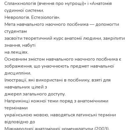
Спланхнологія (вчення про нутрощі)» і «Анатомія
судинної системи.
Неврологія. Естезіологія».
Мета навчального наочного посібника — допомогти
студентам
засвоїти теоретичний курс анатомії людини, закріпити
знання, набуті
на лекціях.
Основним змістом навчального наочного посібника є
зображення, що унаочнюють предмет навчальної
дисципліни.
Ілюстрації, які використані в посібнику, взяті для
навчальних цілей з
джерел загального доступу.
Наприкінці кожної теми поряд з анатомічними
термінами
українською мовою, наводяться латинські терміни
відповідно до
Міжнародної анатомічної номенклатури (2003).