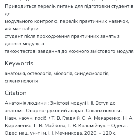
Приводиться перелік питань для підготовки студентів
до
модульного контролю, перелік практичних навичок,
які має набути
студент після проходження практичних занять з
даного модуля, а
також тестові завдання до кожного змістового модуля.
Keywords
анатомія
,
остеологія
,
міологія
,
синдесмологія
,
спланхнологія
Citation
Анатомія людини : Змістові модулі І, ІІ. Вступ до
анатомії. Опорно-руховий апарат. Спланхнологія :
Навч. наочн. посіб. / Т. В. Гладкій, О. А. Макаренко, Н. А.
Кириленко, Г. В. Майкова, Т. В. Коломійчук. – Одеса :
Одес. нац. ун-т ім. І. І. Мечникова, 2020. – 120 с.