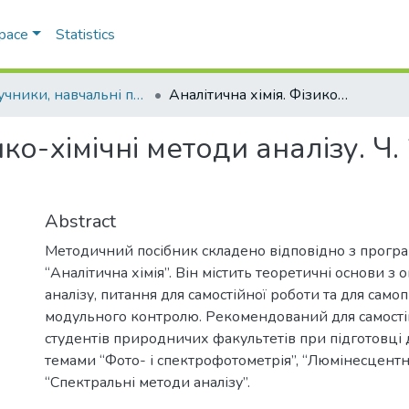
Space
Statistics
Підручники, навчальні посібники та інші науково- та навчально-методичні праці ФХФ
Аналітична хімія. Фізико-хімічні методи аналізу. Ч. 2. Оптичні методи аналізу
ико-хімічні методи аналізу. Ч.
Abstract
Методичний посібник складено відповідно з прогр
“Аналітична хімія”. Він містить теоретичні основи з
аналізу, питання для самостійної роботи та для само
модульного контролю. Рекомендований для самості
студентів природничих факультетів при підготовці 
темами “Фото- і спектрофотометрія”, “Люмінесцентн
“Спектральні методи аналізу”.