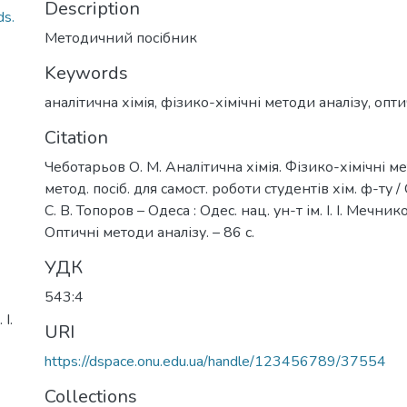
Description
ds.
Методичний посібник
Keywords
аналітична хімія
,
фізико-хімічні методи аналізу
,
опти
Citation
Чеботарьов О. М. Аналітична хімія. Фізико-хімічні ме
метод. посіб. для самост. роботи студентів хім. ф-ту /
С. В. Топоров – Одеса : Одес. нац. ун-т ім. І. І. Мечнико
Оптичні методи аналізу. – 86 c.
УДК
543:4
І.
URI
https://dspace.onu.edu.ua/handle/123456789/37554
Collections