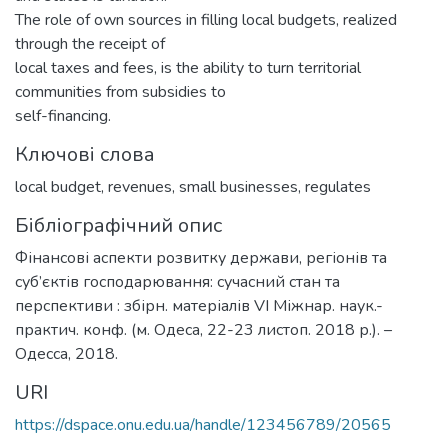
The role of own sources in filling local budgets, realized
through the receipt of
local taxes and fees, is the ability to turn territorial
communities from subsidies to
self-financing.
Ключові слова
local budget
,
revenues
,
small businesses
,
regulates
Бібліографічний опис
Фінансові аспекти розвитку держави, регіонів та
суб’єктів господарювання: сучасний стан та
перспективи : збірн. матеріалів VI Міжнар. наук.-
практич. конф. (м. Одеса, 22-23 листоп. 2018 р.). –
Одесса, 2018.
URI
https://dspace.onu.edu.ua/handle/123456789/20565