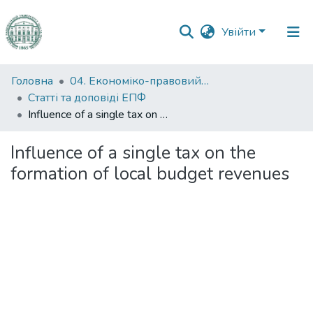
Увійти
Фонди
Головна
04. Економіко-правовий факультет
та
Статті та доповіді ЕПФ
зібрання
Influence of a single tax on the formation of local budget revenues
Пошук за критеріями
Influence of a single tax on the
formation of local budget revenues
Статистика
житься...