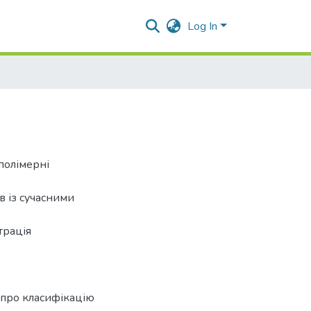
Log In
полімерні
в із сучасними
трація
 про класифікацію