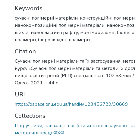
Keywords
сучасні полімерні матеріали
,
конструкційні полімери
нанокомпозиційні полімерні матеріали
,
нанокомпоз
шихта
,
нанопластин графіту
,
монтморилоніт
,
біодегр
полімери
,
біорозкладні полімери
Citation
Сучасні полімерні матеріали та їх застосування: мето
курсу «Сучасні полімерні матеріали та методи їх до
вищої освіти третій (PhD) спеціальність 102 «Хімія» /
Одеса, 2021. – 44 с.
URI
https://dspace.onu.edu.ua/handle/123456789/30869
Collections
Підручники, навчальні посібники та інші науково- т
методичні праці ФХФ