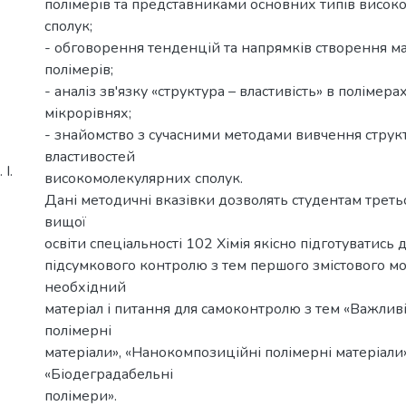
полімерів та представниками основних типів висо
сполук;
- обговорення тенденцій та напрямків створення мат
полімерів;
- аналіз зв'язку «структура – властивість» в полімера
мікрорівнях;
- знайомство з сучасними методами вивчення структ
властивостей
І.
високомолекулярних сполук.
Дані методичні вказівки дозволять студентам треть
вищої
освіти спеціальності 102 Хімія якісно підготуватись 
підсумкового контролю з тем першого змістового мо
необхідний
матеріал і питання для самоконтролю з тем «Важливі
полімерні
матеріали», «Нанокомпозиційні полімерні матеріали»
«Біодеградабельні
полімери».