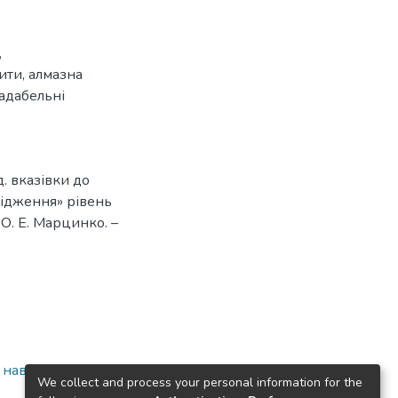
,
ити
,
алмазна
адабельні
д. вказівки до
слідження» рівень
 О. Е. Марцинко. –
а навчально-
We collect and process your personal information for the