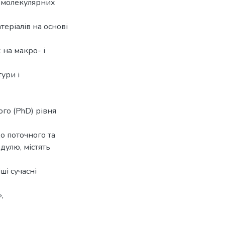
комолекулярних
еріалів на основі
х на макро- і
ури і
ого (PhD) рівня
до поточного та
дулю, містять
ші сучасні
,