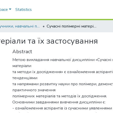
Space
Statistics
Підручники, навчальні посібники та інші науково- та навчально-методичні праці ФХФ
Сучасні полімерні матеріали та їх застосування
еріали та їх застосування
Abstract
Метою викладання навчальної дисципліни «Сучасні 
матеріали
та методи їх дослідження» є ознайомлення аспіранті
тенденціями
та напрямами розвитку науки про полімери, демонс
практичного значення
полімерних матеріалів та методів їх дослідження.
Основними завданнями вивчення дисципліни є:
- ознайомлення аспірантів із сучасними уявленнями