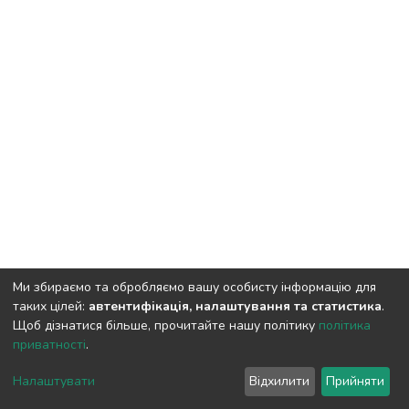
Ми збираємо та обробляємо вашу особисту інформацію для
таких цілей:
автентифікація, налаштування та статистика
.
Щоб дізнатися більше, прочитайте нашу політику
політика
приватності
.
DSpace software
copyright © 2009-2026
LYRASIS
Cookie
Privacy
End User
Send
Налаштувати
Відхилити
Прийняти
settings
policy
Agreement
Feedback