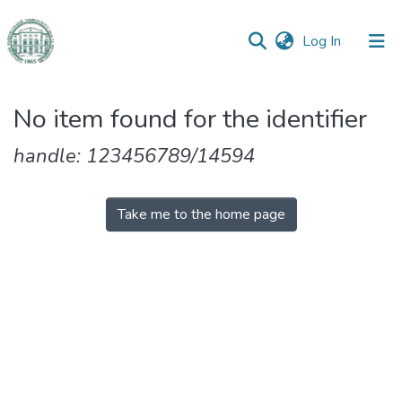
(current)
Log In
Communities
No item found for the identifier
&
Collections
handle: 123456789/14594
All of DSpace
Take me to the home page