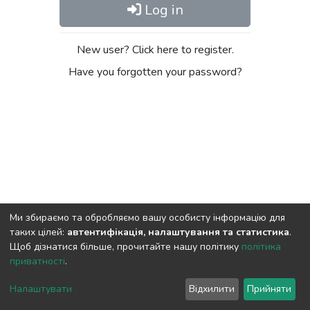
Log in
New user? Click here to register.
Have you forgotten your password?
Ми збираємо та обробляємо вашу особисту інформацію для
таких цілей:
автентифікація, налаштування та статистика
.
Щоб дізнатися більше, прочитайте нашу політику
політика
приватності
.
DSpace software
copyright © 2009-2026
LYRASIS
Cookie
Privacy
End User
Send
Налаштувати
Відхилити
Прийняти
settings
policy
Agreement
Feedback