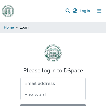
(current)
Log In
Communities
Home
Login
&
Collections
All of DSpace
Please log in to DSpace
Email address
Password